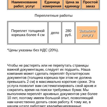
Наименование
Единица
Цена за
Простой
работ, услуг
измерения
единицу
заказ
Переплетные работы
Переплет толщиной
280
Закажите
дело
корешка более 4 см
руб.
услугу
*Цены указаны без НДС (20%).
Чтобы не растерять или не перепутать страницы
важной документации, следует их подшить. Наша
компания может сделать переплёт бухгалтерских
документов (толщина корешка при этом не должна
превышать 2 см) в максимально короткие сроки. Эта
услуга позволит вам систематизировать свой архив и
сократить время на поиски требуемых бумаг. Мы
выполняем переплёт архивных документов уже более
10 лет, поэтому имеем большой опыт, позволяющий
нам качественно делать свою работу. К тому же, в
нашем штате работают квалифицированные