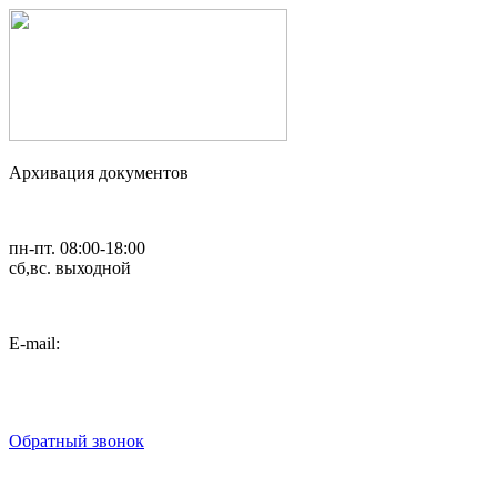
Архивация документов
пн-пт. 08:00-18:00
сб,вс. выходной
Е-mail:
art_2007@list.ru
8 (495) 792-02-54
8 (495) 782-37-58
Обратный звонок