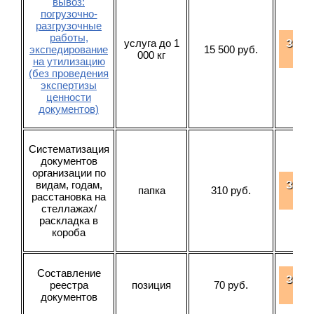
вывоз:
погрузочно-
разгрузочные
работы,
услуга до 1
Зака
экспедирование
15 500 руб.
000 кг
усл
на утилизацию
(без проведения
экспертизы
ценности
документов)
Систематизация
документов
организации по
видам, годам,
Зака
папка
310 руб.
расстановка на
усл
стеллажах/
раскладка в
короба
Составление
Зака
реестра
позиция
70 руб.
усл
документов