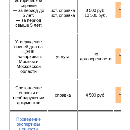
исторической
справки
Зака
— за период до
ист. справка
9 500 руб.
усл
5 лет:
ист. справка
10 500 руб.
— за период
свыше 5 лет:
Утверждение
описей дел на
ЦЭПК
по
Зака
Главархива г.
услуга
договоренности
усл
Москвы и
Московской
области
Составление
справки о
Зака
справка
4 500 руб.
необнаружении
усл
документов
Проведение
экспертизы
ценности