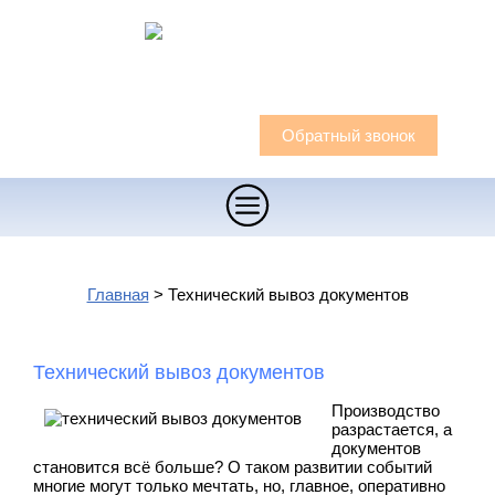
Архивация документов
пн-пт. 08:00-18:00
8 (495) 792-02-54
сб,вс. выходной
8 (495) 782-37-58
Е-mail:
art_2007@list.ru
Обратный звонок
Главная
О компании
Главная
>
Технический вывоз документов
Услуги
Цены
Акции
Отзывы
Технический вывоз документов
Статьи
Контакты
Производство
разрастается, а
документов
становится всё больше? О таком развитии событий
многие могут только мечтать, но, главное, оперативно