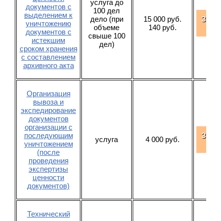
услуга до
документов с
100 дел
выделением к
дело (при
15 000 руб.
Зака
уничтожению
объеме
140 руб.
усл
документов с
свыше 100
истекшим
дел)
сроком хранения
с составлением
архивного акта
Организация
вывоза и
экспедирование
документов
организации с
последующим
Зака
услуга
4 000 руб.
уничтожением
усл
(после
проведения
экспертизы
ценности
документов)
Технический