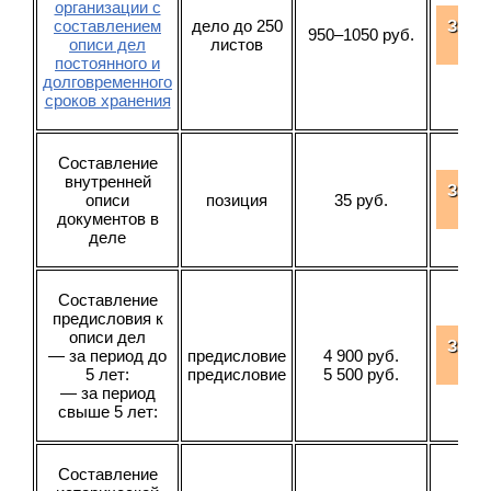
организации с
составлением
дело до 250
Зака
950–1050 руб.
описи дел
листов
усл
постоянного и
долговременного
сроков хранения
Составление
внутренней
Зака
описи
позиция
35 руб.
усл
документов в
деле
Составление
предисловия к
описи дел
Зака
— за период до
предисловие
4 900 руб.
усл
5 лет:
предисловие
5 500 руб.
— за период
свыше 5 лет:
Составление