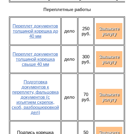
Переплетные работы
Переплет документов
250
Закажите
толщиной корешка до
дело
руб.
услугу
40 мм
Переплет документов
300
Закажите
толщиной корешка
дело
руб.
услугу
свыше 40 мм
Подготовка
документов к
переплету, фальцовка
70
Закажите
документов (с
дело
руб.
услугу
изъятием скрепок,
скоб, разброшюровкой
дел)
Подпись корешка
50
Закажите