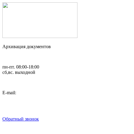
Архивация документов
пн-пт. 08:00-18:00
сб,вс. выходной
Е-mail:
art_2007@list.ru
8 (495) 792-02-54
8 (495) 782-37-58
Обратный звонок