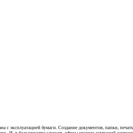
на с эксплуатацией бумаги. Создание документов, папки, печать 
ень. И, в большинстве случаев, офисы многих компаний загруже