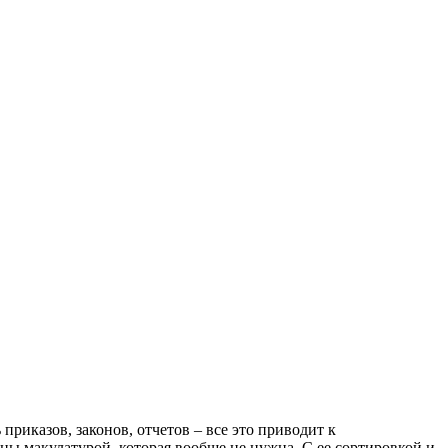
приказов, законов, отчетов – все это приводит к
ны макулатурой, которая вообще не нужна. С ее сортировкой и