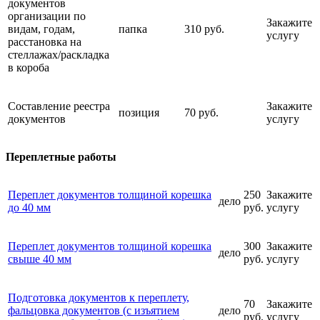
документов
организации по
Закажите
видам, годам,
папка
310 руб.
услугу
расстановка на
стеллажах/раскладка
в короба
Составление реестра
Закажите
позиция
70 руб.
документов
услугу
Переплетные работы
Переплет документов толщиной корешка
250
Закажите
дело
до 40 мм
руб.
услугу
Переплет документов толщиной корешка
300
Закажите
дело
свыше 40 мм
руб.
услугу
Подготовка документов к переплету,
70
Закажите
фальцовка документов (с изъятием
дело
руб.
услугу