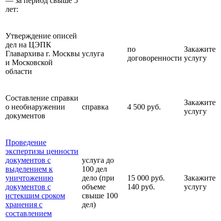
— за период свыше 5
лет:
Утверждение описей
дел на ЦЭПК
по
Закажите
Главархива г. Москвы
услуга
договоренности
услугу
и Московской
области
Составление справки
Закажите
о необнаружении
справка
4 500 руб.
услугу
документов
Проведение
экспертизы ценности
документов с
услуга до
выделением к
100 дел
уничтожению
дело (при
15 000 руб.
Закажите
документов с
объеме
140 руб.
услугу
истекшим сроком
свыше 100
хранения с
дел)
составлением