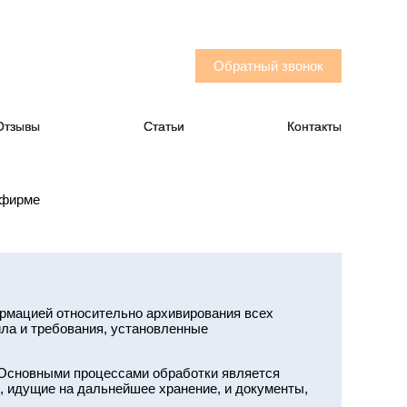
8 (495) 792-02-54
8 (495) 782-37-58
ru
Обратный звонок
Отзывы
Статьи
Контакты
 фирме
рмацией относительно архивирования всех
ла и требования, установленные
 Основными процессами обработки является
и, идущие на дальнейшее хранение, и документы,