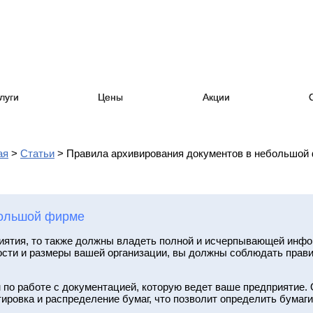
пн-пт. 08:00-18:00
сб,вс. выходной
Е-mail:
art_2007@list.
луги
Цены
Акции
ая
>
Статьи
>
Правила архивирования документов в небольшой
большой фирме
иятия, то также должны владеть полной и исчерпывающей инфо
сти и размеры вашей организации, вы должны соблюдать прави
по работе с документацией, которую ведет ваше предприятие.
тировка и распределение бумаг, что позволит определить бумаг