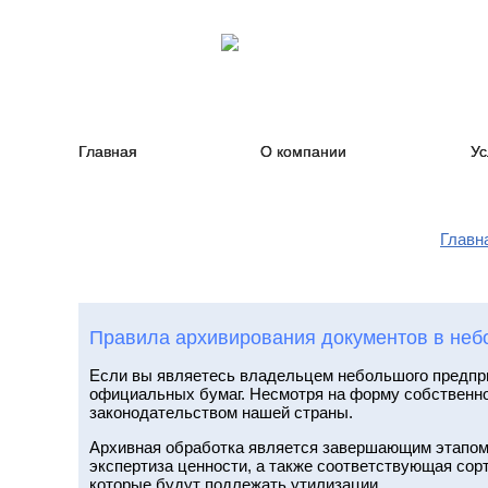
Архивация документов
Главная
О компании
Ус
Главн
Правила архивирования документов в не
Если вы являетесь владельцем небольшого предпр
официальных бумаг. Несмотря на форму собственно
законодательством нашей страны.
Архивная обработка является завершающим этапом 
экспертиза ценности, а также соответствующая сор
которые будут подлежать утилизации.