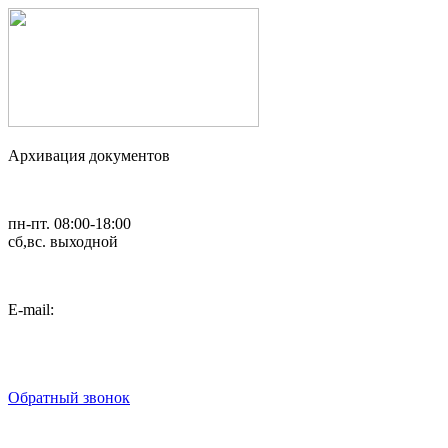
Архивация документов
пн-пт. 08:00-18:00
сб,вс. выходной
Е-mail:
art_2007@list.ru
8 (495) 792-02-54
8 (495) 782-37-58
Обратный звонок